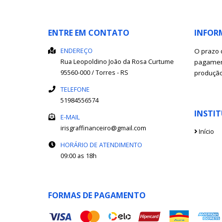
ENTRE EM CONTATO
INFOR
ENDEREÇO
O prazo 
Rua Leopoldino João da Rosa
Curtume
pagament
95560-000
/
Torres
- RS
produçã
TELEFONE
51984556574
INSTI
E-MAIL
irisgraffinanceiro@gmail.com
Início
HORÁRIO DE ATENDIMENTO
09:00 as 18h
FORMAS DE PAGAMENTO