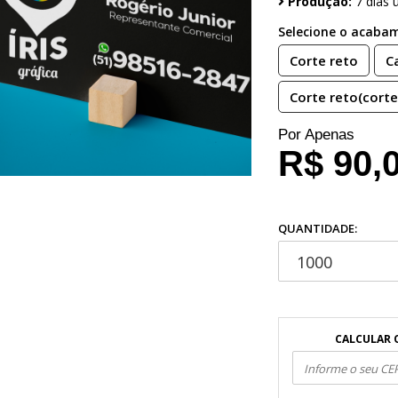
Produção:
7 dias ú
Selecione o acaba
Corte reto
C
Corte reto(cort
Por Apenas
R$ 90,
QUANTIDADE:
CALCULAR 