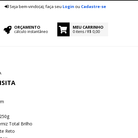
|
Seja bem-vindo(a), faça seu
Login
ou
Cadastre-se
ORÇAMENTO
MEU CARRINHO
cálculo instantâneo
0 itens / R$ 0,00
A
ISITA
cm
250g
rniz Total Brilho
te Reto