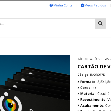
Minha Conta
|
Meus Pedidos
INÍCIO
CARTÕES DE VISIT
CARTÃO DE V
Código:
BA2B037D
Formato:
8,8X4,8
Cores:
4x1
Material:
Couchê 
Revestimento:
Ve
Acabamento:
Cor