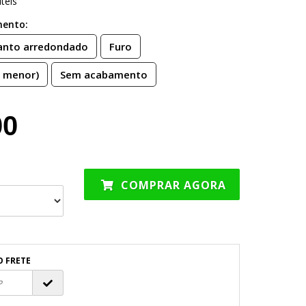
teis
mento:
anto arredondado
Furo
e menor)
Sem acabamento
00
COMPRAR AGORA
O FRETE