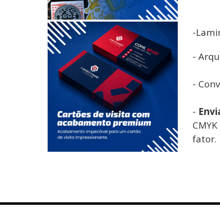
-Lamin
- Arq
- Conv
-
Envi
CMYK 
fator.